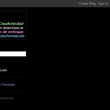
izada
ESANTES