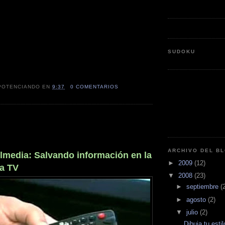
SUDOKU
POTENCIANDO
EN
9:37
0 COMENTARIOS
ARCHIVO DEL B
media: Salvando información en la
►
2009
(12)
la TV
▼
2008
(23)
►
septiembre
(
►
agosto
(2)
▼
julio
(2)
Dibuja tu estil