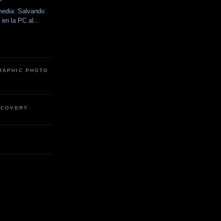
edia: Salvando
 en la PC al...
RAPHIC PHOTO
SCOVERY