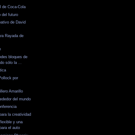
l de Coca-Cola
del futuro
eativo de David
ara Rayada de
e
ndes bloques de
do sólo la ...
tica
Pollock por
llero Amarillo
rededor del mundo
onferencia
ara la creatividad
lexible y una
para el auto