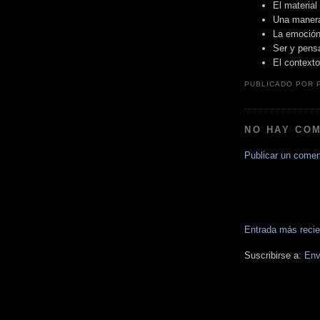
El material
Una manera
La emoción
Ser y pensa
El context
PUBLICADO POR
NO HAY CO
Publicar un comen
Entrada más recie
Suscribirse a:
Env