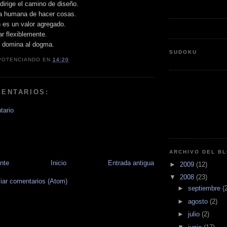
 dirige el camino de diseño.
 humana de hacer cosas.
 es un valor agregado.
r flexiblemente.
o domina al dogma.
SUDOKU
POTENCIANDO
EN
14:20
MENTARIOS:
tario
ARCHIVO DEL B
nte
Inicio
Entrada antigua
►
2009
(12)
▼
2008
(23)
iar comentarios (Atom)
►
septiembre
(
►
agosto
(2)
►
julio
(2)