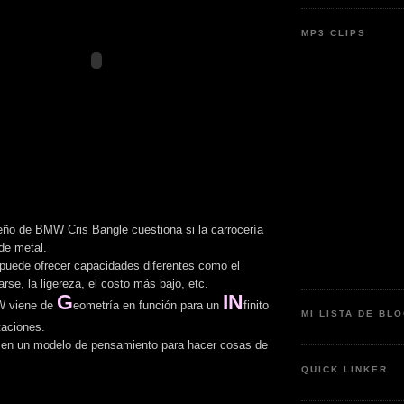
MP3 CLIPS
seño de BMW Cris Bangle cuestiona si la carrocería
de metal.
e puede ofrecer capacidades diferentes como el
rse, la ligereza, el costo más bajo, etc.
G
IN
 viene de
eometría en función para un
finito
MI LISTA DE BL
taciones.
ó en un modelo de pensamiento para hacer cosas de
QUICK LINKER