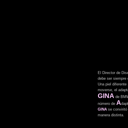
El Director de Di
debe ser siempre 
Una piel diferent
moverse, el adapta
GINA
de BMW
A
número de
dap
GINA
se convirit
manera distinta.