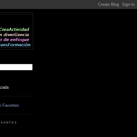
izada
ESANTES