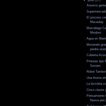
▼
junio
(17)
Anuncio genia
Supermercado 
El proceso cr
Macaulay
Murciélago C
Mindoro
Agua en Mart
Moviendo gra
piedra usan
Cubierta Acús
Pinturas tipo 
Soxiam
Robot Tambori
Una broma al
La bicicleta c
Cinco claves p
Pensamiento f
Nueva piel 